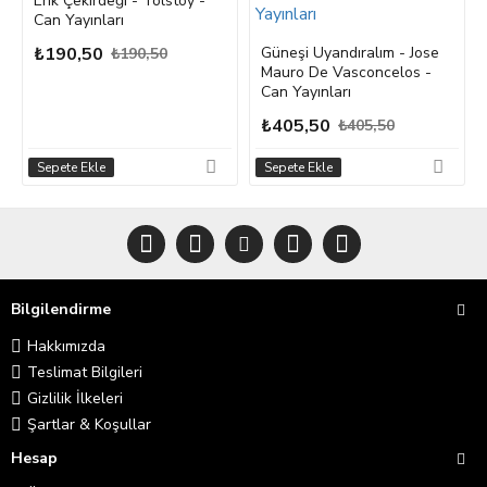
Erik Çekirdeği - Tolstoy -
Can Yayınları
₺190,50
Güneşi Uyandıralım - Jose
₺190,50
Mauro De Vasconcelos -
Can Yayınları
₺405,50
₺405,50
Sepete Ekle
Sepete Ekle
Bilgilendirme
Hakkımızda
Teslimat Bilgileri
Gizlilik İlkeleri
Şartlar & Koşullar
Hesap