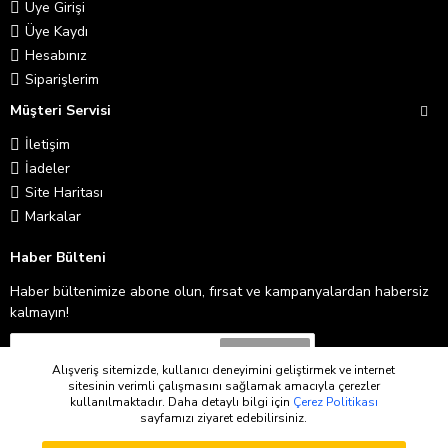
Üye Girişi
Üye Kaydı
Hesabınız
Siparişlerim
Müşteri Servisi
İletişim
İadeler
Site Haritası
Markalar
Haber Bülteni
Haber bültenimize abone olun, fırsat ve kampanyalardan habersiz
kalmayın!
Abone Ol
Alışveriş sitemizde, kullanıcı deneyimini geliştirmek ve internet
sitesinin verimli çalışmasını sağlamak amacıyla çerezler
Gizlilik İlkeleri
'ni okudum ve kabul ediyorum.
kullanılmaktadır. Daha detaylı bilgi için
Çerez Politikası
sayfamızı ziyaret edebilirsiniz.