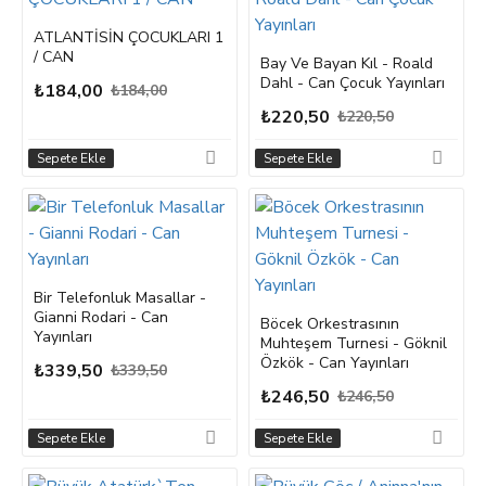
ATLANTİSİN ÇOCUKLARI 1
/ CAN
Bay Ve Bayan Kıl - Roald
Dahl - Can Çocuk Yayınları
₺184,00
₺184,00
₺220,50
₺220,50
Sepete Ekle
Sepete Ekle
Bir Telefonluk Masallar -
Gianni Rodari - Can
Böcek Orkestrasının
Yayınları
Muhteşem Turnesi - Göknil
Özkök - Can Yayınları
₺339,50
₺339,50
₺246,50
₺246,50
Sepete Ekle
Sepete Ekle