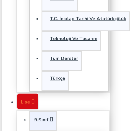
T.C. İnkılap Tarihi Ve Atatürkçülük
Teknoloji Ve Tasarım
Tüm Dersler
Türkçe
Lise
9.Sınıf