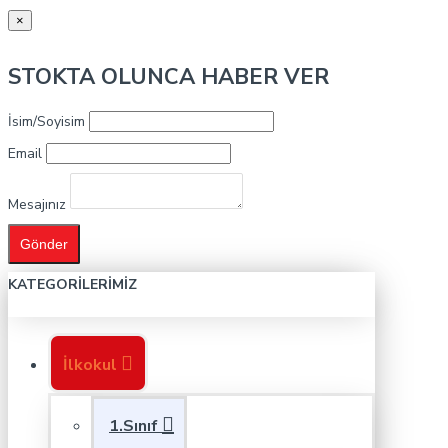
×
STOKTA OLUNCA HABER VER
İsim/Soyisim
Email
Mesajınız
Gönder
KATEGORILERIMIZ
İlkokul
1.Sınıf