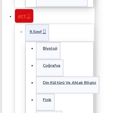
AYT
9.Sınıf
Biyoloji
Coğrafya
Din Kültürü Ve Ahlak Bilgisi
Fizik