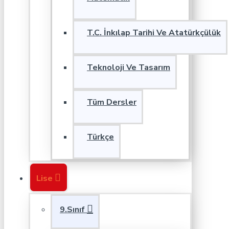
T.C. İnkılap Tarihi Ve Atatürkçülük
Teknoloji Ve Tasarım
Tüm Dersler
Türkçe
Lise
9.Sınıf