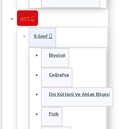
AYT
9.Sınıf
Biyoloji
Coğrafya
Din Kültürü Ve Ahlak Bilgisi
Fizik