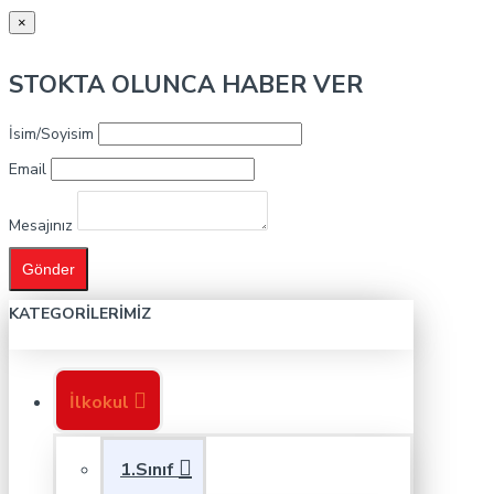
×
STOKTA OLUNCA HABER VER
İsim/Soyisim
Email
Mesajınız
Gönder
KATEGORILERIMIZ
İlkokul
1.Sınıf