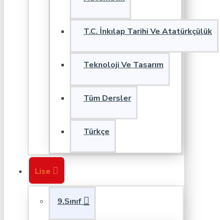
T.C. İnkılap Tarihi Ve Atatürkçülük
Teknoloji Ve Tasarım
Tüm Dersler
Türkçe
Lise
9.Sınıf