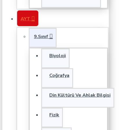
AYT
9.Sınıf
Biyoloji
Coğrafya
Din Kültürü Ve Ahlak Bilgisi
Fizik