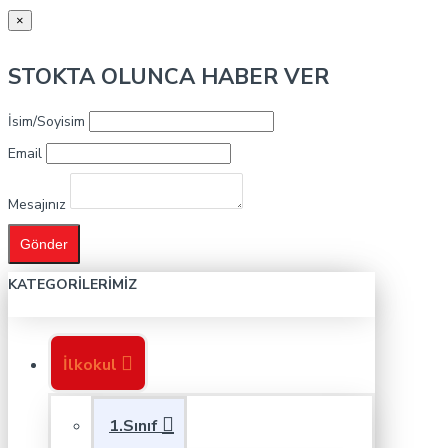
×
STOKTA OLUNCA HABER VER
İsim/Soyisim
Email
Mesajınız
Gönder
KATEGORILERIMIZ
İlkokul
1.Sınıf