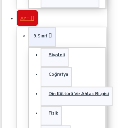
AYT
9.Sınıf
Biyoloji
Coğrafya
Din Kültürü Ve Ahlak Bilgisi
Fizik