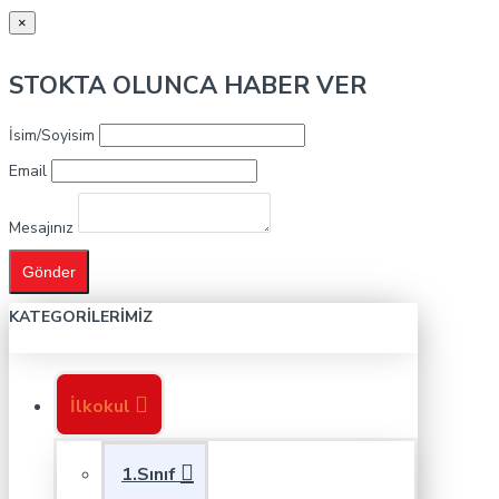
×
STOKTA OLUNCA HABER VER
İsim/Soyisim
Email
Mesajınız
Gönder
KATEGORILERIMIZ
İlkokul
1.Sınıf