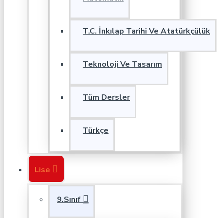
T.C. İnkılap Tarihi Ve Atatürkçülük
Teknoloji Ve Tasarım
Tüm Dersler
Türkçe
Lise
9.Sınıf