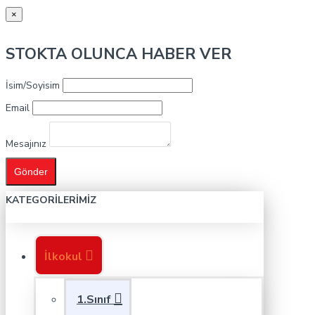
×
STOKTA OLUNCA HABER VER
İsim/Soyisim
Email
Mesajınız
Gönder
KATEGORILERIMIZ
İlkokul
1.Sınıf