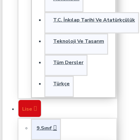
T.C. İnkılap Tarihi Ve Atatürkçülük
Teknoloji Ve Tasarım
Tüm Dersler
Türkçe
Lise
9.Sınıf