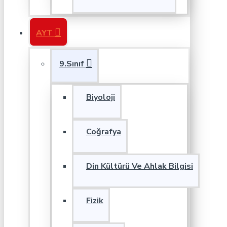
AYT
9.Sınıf
Biyoloji
Coğrafya
Din Kültürü Ve Ahlak Bilgisi
Fizik