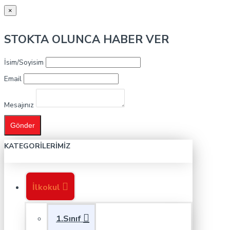
×
STOKTA OLUNCA HABER VER
İsim/Soyisim
Email
Mesajınız
Gönder
KATEGORILERIMIZ
İlkokul
1.Sınıf