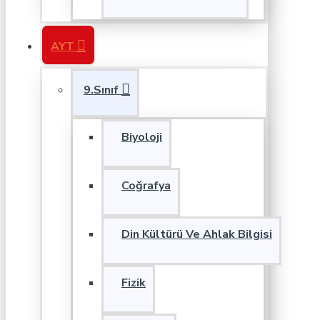
AYT
9.Sınıf
Biyoloji
Coğrafya
Din Kültürü Ve Ahlak Bilgisi
Fizik