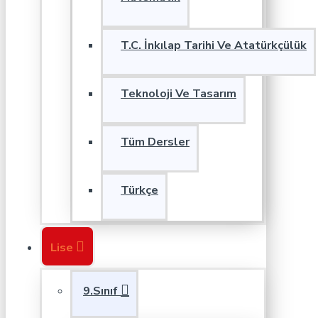
T.C. İnkılap Tarihi Ve Atatürkçülük
Teknoloji Ve Tasarım
Tüm Dersler
Türkçe
Lise
9.Sınıf