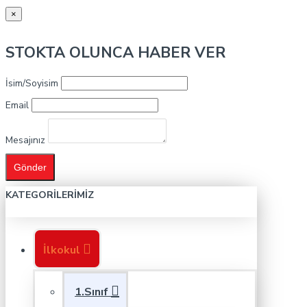
×
STOKTA OLUNCA HABER VER
İsim/Soyisim
Email
Mesajınız
Gönder
KATEGORILERIMIZ
İlkokul
1.Sınıf