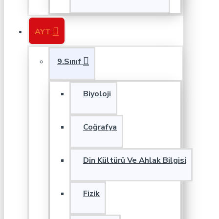
AYT
9.Sınıf
Biyoloji
Coğrafya
Din Kültürü Ve Ahlak Bilgisi
Fizik