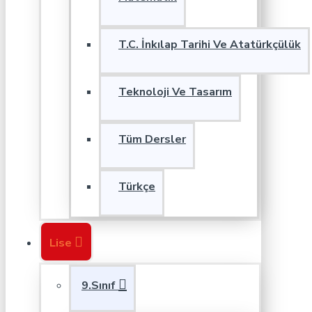
T.C. İnkılap Tarihi Ve Atatürkçülük
Teknoloji Ve Tasarım
Tüm Dersler
Türkçe
Lise
9.Sınıf