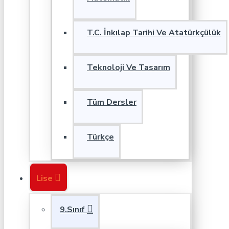
T.C. İnkılap Tarihi Ve Atatürkçülük
Teknoloji Ve Tasarım
Tüm Dersler
Türkçe
Lise
9.Sınıf