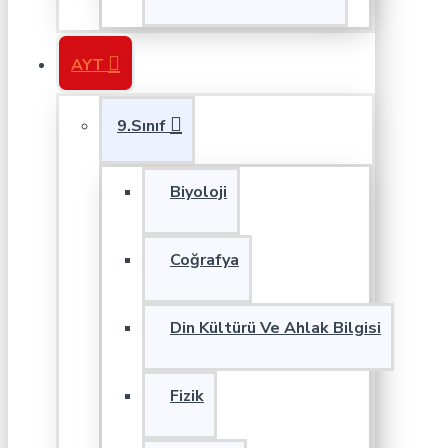
AYT
9.Sınıf
Biyoloji
Coğrafya
Din Kültürü Ve Ahlak Bilgisi
Fizik