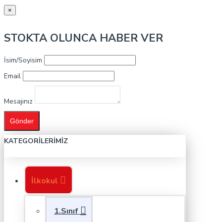
×
STOKTA OLUNCA HABER VER
İsim/Soyisim
Email
Mesajınız
Gönder
KATEGORILERIMIZ
İlkokul
1.Sınıf