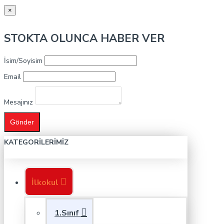
×
STOKTA OLUNCA HABER VER
İsim/Soyisim
Email
Mesajınız
Gönder
KATEGORILERIMIZ
İlkokul
1.Sınıf