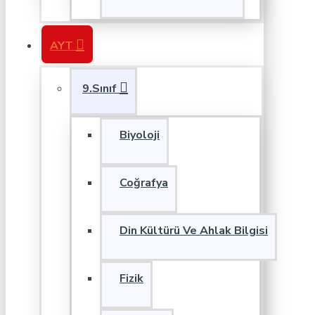
AYT
9.Sınıf
Biyoloji
Coğrafya
Din Kültürü Ve Ahlak Bilgisi
Fizik