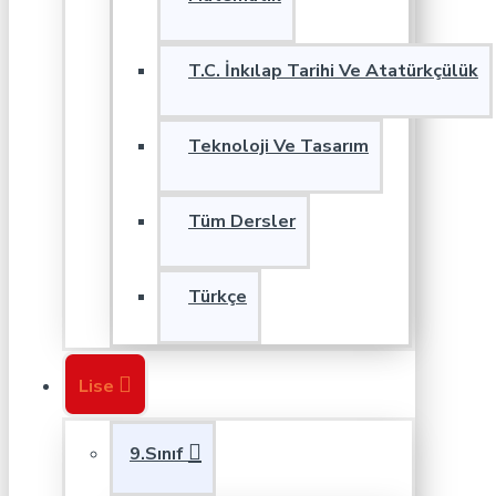
T.C. İnkılap Tarihi Ve Atatürkçülük
Teknoloji Ve Tasarım
Tüm Dersler
Türkçe
Lise
9.Sınıf