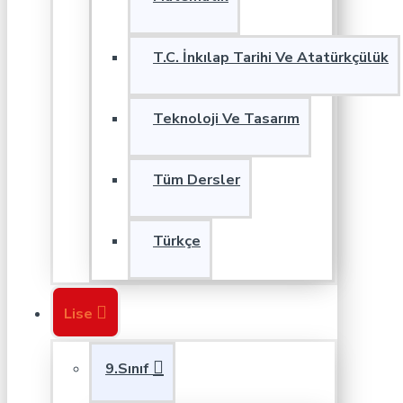
T.C. İnkılap Tarihi Ve Atatürkçülük
Teknoloji Ve Tasarım
Tüm Dersler
Türkçe
Lise
9.Sınıf