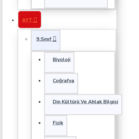
AYT
9.Sınıf
Biyoloji
Coğrafya
Din Kültürü Ve Ahlak Bilgisi
Fizik