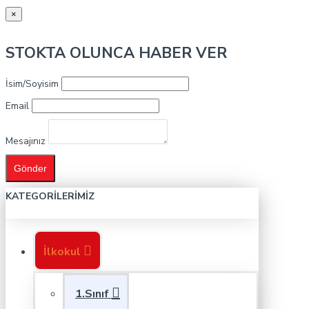
×
STOKTA OLUNCA HABER VER
İsim/Soyisim
Email
Mesajınız
Gönder
KATEGORILERIMIZ
İlkokul
1.Sınıf