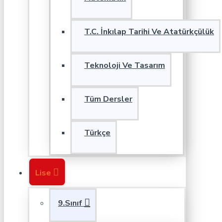
T.C. İnkılap Tarihi Ve Atatürkçülük
Teknoloji Ve Tasarım
Tüm Dersler
Türkçe
Lise
9.Sınıf