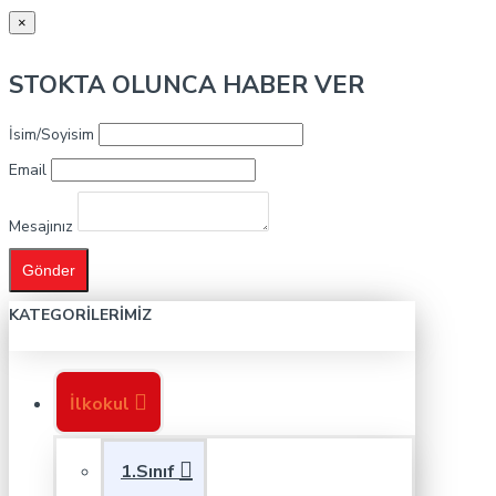
×
STOKTA OLUNCA HABER VER
İsim/Soyisim
Email
Mesajınız
Gönder
KATEGORILERIMIZ
İlkokul
1.Sınıf