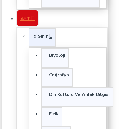
AYT
9.Sınıf
Biyoloji
Coğrafya
Din Kültürü Ve Ahlak Bilgisi
Fizik