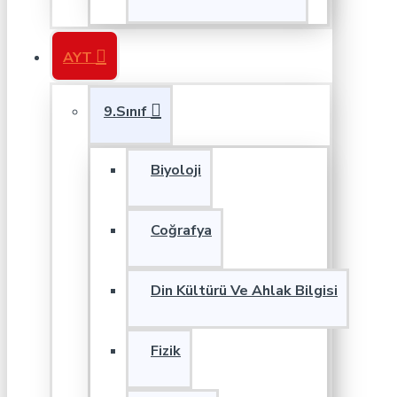
AYT
9.Sınıf
Biyoloji
Coğrafya
Din Kültürü Ve Ahlak Bilgisi
Fizik