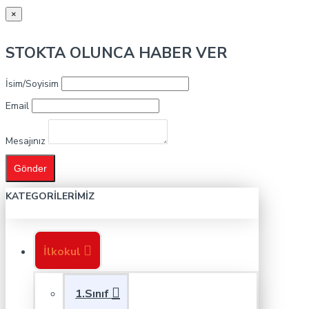
×
STOKTA OLUNCA HABER VER
İsim/Soyisim
Email
Mesajınız
Gönder
KATEGORILERIMIZ
İlkokul
1.Sınıf