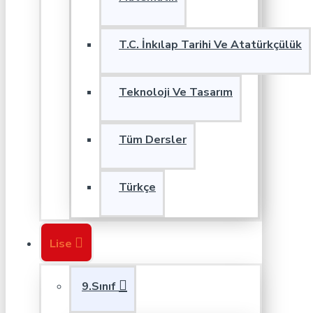
T.C. İnkılap Tarihi Ve Atatürkçülük
Teknoloji Ve Tasarım
Tüm Dersler
Türkçe
Lise
9.Sınıf