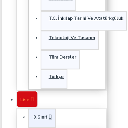
T.C. İnkılap Tarihi Ve Atatürkçülük
Teknoloji Ve Tasarım
Tüm Dersler
Türkçe
Lise
9.Sınıf