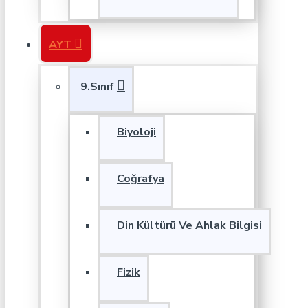
AYT
9.Sınıf
Biyoloji
Coğrafya
Din Kültürü Ve Ahlak Bilgisi
Fizik