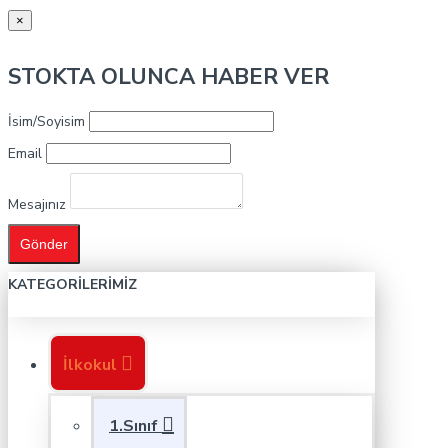
×
STOKTA OLUNCA HABER VER
İsim/Soyisim
Email
Mesajınız
Gönder
KATEGORILERIMIZ
İlkokul
1.Sınıf