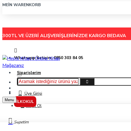
MEIN WARENKORB
300TL VE ÜZERİ ALIŞVERİŞLERİNİZDE
KARGO BEDAVA
Whatsapp İletişim: 0850 303 84 05
Siparişlerim
Hakkımızda
Menu
İletişim
Üye Girişi
Menu
İLKOKUL
Kayıt Ol
Markalar
Sepetim
Evrensel İletişim Yayınları