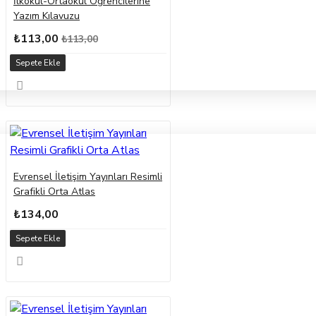
İlkokul-Ortaokul Öğrencilerine
Yazım Kılavuzu
₺113,00
₺113,00
Sepete Ekle
Evrensel İletişim Yayınları Resimli
Grafikli Orta Atlas
₺134,00
Sepete Ekle