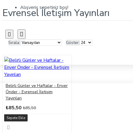
Alışveriş sepetiniz boş!
Evrensel İletişim Yayınları
Sırala:
Göster:
Belirli Günler ve Haftalar - Enver
Önder - Evrensel İletişim
Yayınları
₺85,50
₺85,50
Sepete Ekle