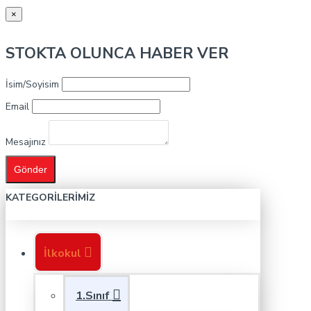
×
STOKTA OLUNCA HABER VER
İsim/Soyisim
Email
Mesajınız
Gönder
KATEGORILERIMIZ
İlkokul
1.Sınıf