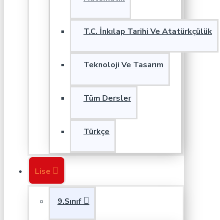
T.C. İnkılap Tarihi Ve Atatürkçülük
Teknoloji Ve Tasarım
Tüm Dersler
Türkçe
Lise
9.Sınıf