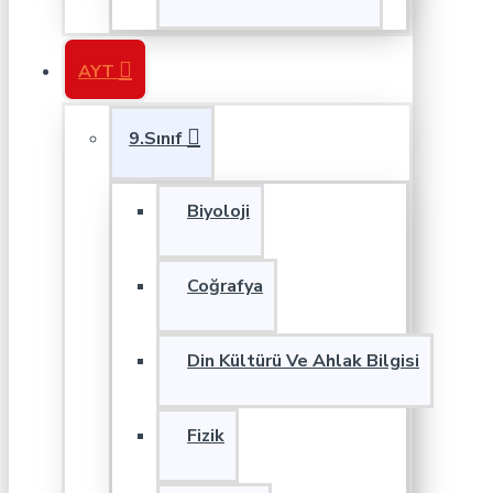
AYT
9.Sınıf
Biyoloji
Coğrafya
Din Kültürü Ve Ahlak Bilgisi
Fizik