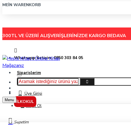
MEIN WARENKORB
300TL VE ÜZERİ ALIŞVERİŞLERİNİZDE
KARGO BEDAVA
Whatsapp İletişim: 0850 303 84 05
Siparişlerim
Hakkımızda
Menu
İletişim
Üye Girişi
Menu
İLKOKUL
Kayıt Ol
Markalar
Sepetim
Faktör Yayınları