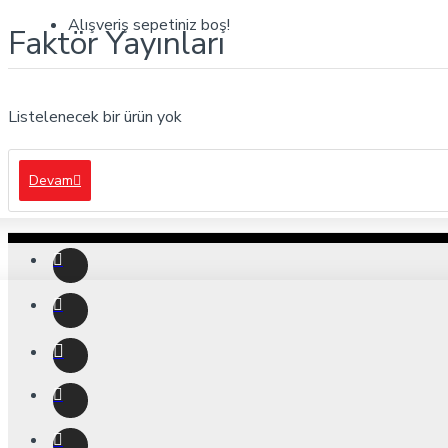
Alışveriş sepetiniz boş!
Faktör Yayınları
Listelenecek bir ürün yok
Devam