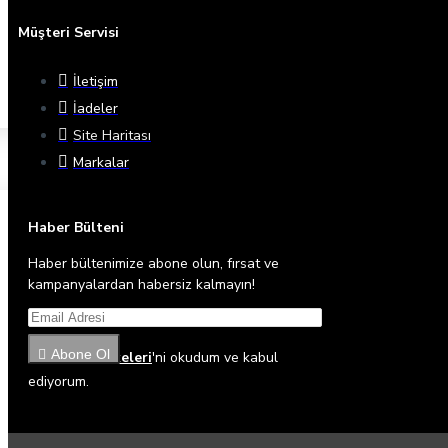
Müşteri Servisi
İletişim
İadeler
Site Haritası
Markalar
Haber Bülteni
Haber bültenimize abone olun, fırsat ve
kampanyalardan habersiz kalmayın!
Abone Ol
Gizlilik İlkeleri
'ni okudum ve kabul
ediyorum.