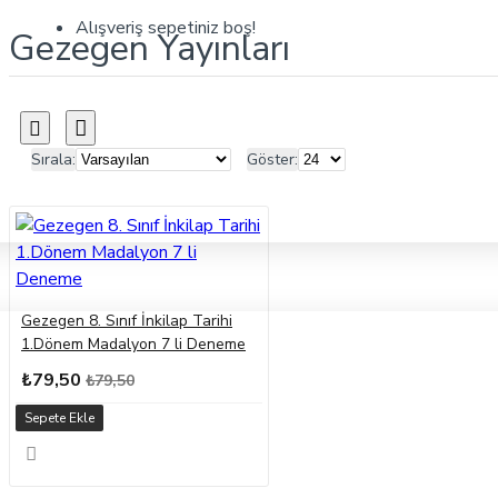
Alışveriş sepetiniz boş!
Gezegen Yayınları
Sırala:
Göster:
Gezegen 8. Sınıf İnkilap Tarihi
1.Dönem Madalyon 7 li Deneme
₺79,50
₺79,50
Sepete Ekle