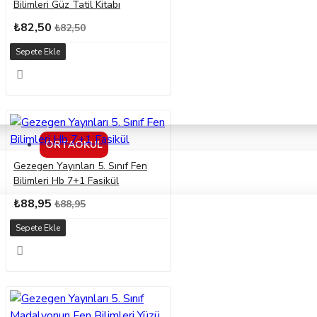
Bilimleri Güz Tatil Kitabı
₺82,50
₺82,50
Sepete Ekle
ORTAOKUL
Gezegen Yayınları 5. Sınıf Fen
Bilimleri Hb 7+1 Fasikül
₺88,95
₺88,95
Sepete Ekle