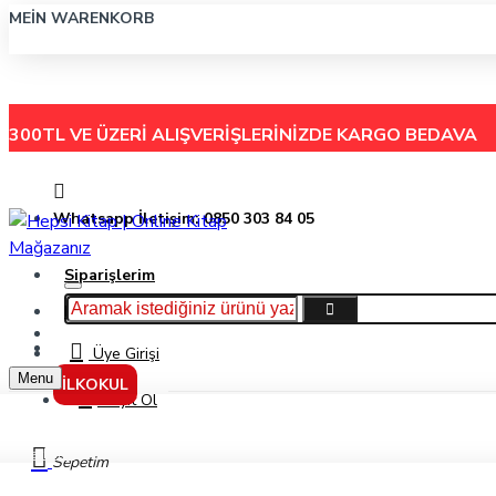
MEIN WARENKORB
300TL VE ÜZERİ ALIŞVERİŞLERİNİZDE
KARGO BEDAVA
Whatsapp İletişim: 0850 303 84 05
Siparişlerim
Hakkımızda
Menu
İletişim
Üye Girişi
Menu
İLKOKUL
Kayıt Ol
Markalar
Sepetim
Gezegen Yayınları