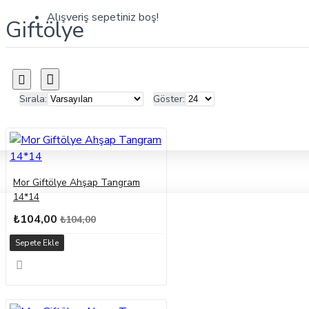
Alışveriş sepetiniz boş!
Giftölye
Sırala:
Göster:
Mor Giftölye Ahşap Tangram
14*14
₺104,00
₺104,00
Sepete Ekle