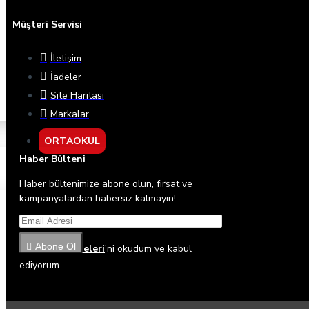
Müşteri Servisi
İletişim
İadeler
Site Haritası
Markalar
ORTAOKUL
Haber Bülteni
Haber bültenimize abone olun, fırsat ve
kampanyalardan habersiz kalmayın!
Abone Ol
Gizlilik İlkeleri
'ni okudum ve kabul
ediyorum.