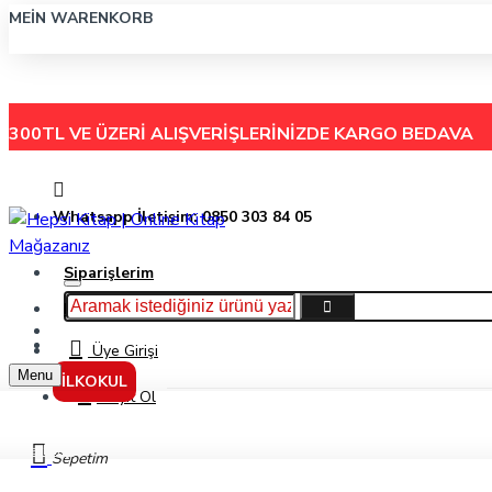
MEIN WARENKORB
300TL VE ÜZERİ ALIŞVERİŞLERİNİZDE
KARGO BEDAVA
Whatsapp İletişim: 0850 303 84 05
Siparişlerim
Hakkımızda
Menu
İletişim
Üye Girişi
Menu
İLKOKUL
Kayıt Ol
Markalar
Sepetim
Giftölye