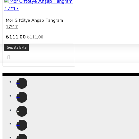
Mor Giftölye Ahşap Tangram
17*17
₺111,00
₺111,00
Sepete Ekle