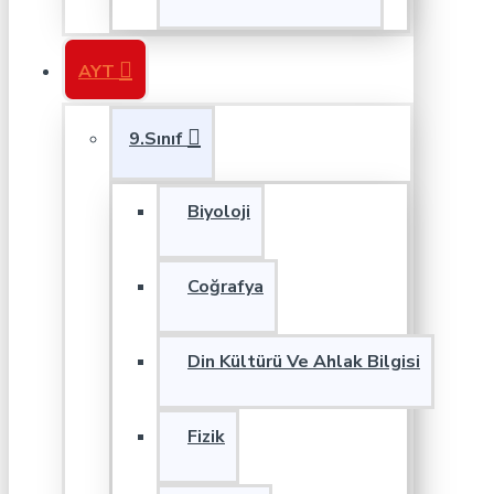
AYT
9.Sınıf
Biyoloji
Coğrafya
Din Kültürü Ve Ahlak Bilgisi
Fizik