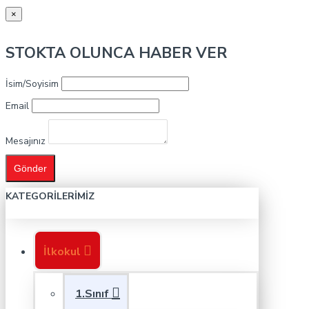
×
STOKTA OLUNCA HABER VER
İsim/Soyisim
Email
Mesajınız
Gönder
KATEGORILERIMIZ
İlkokul
1.Sınıf