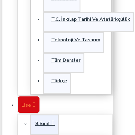
T.C. İnkılap Tarihi Ve Atatürkçülük
Teknoloji Ve Tasarım
Tüm Dersler
Türkçe
Lise
9.Sınıf