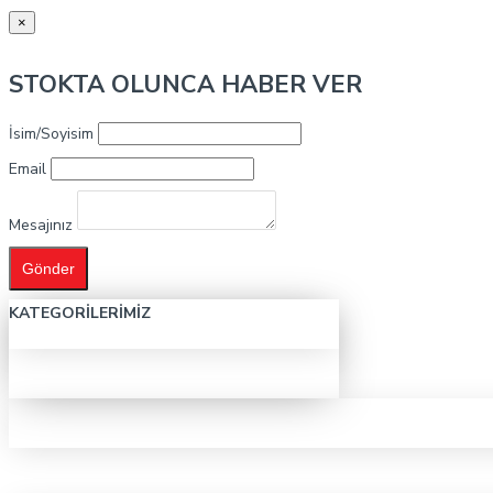
×
STOKTA OLUNCA HABER VER
İsim/Soyisim
Email
Mesajınız
Gönder
KATEGORILERIMIZ