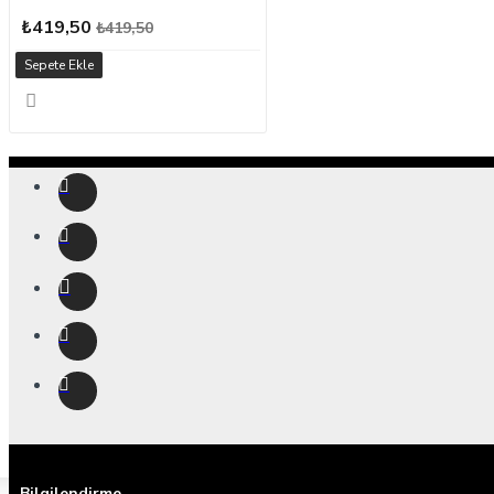
₺419,50
₺419,50
Sepete Ekle
Bilgilendirme