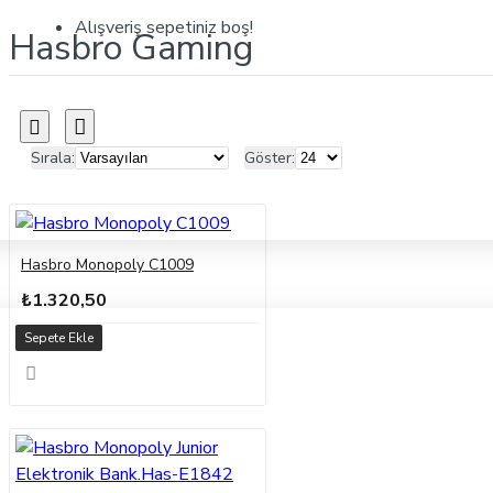
Alışveriş sepetiniz boş!
Hasbro Gaming
Sırala:
Göster:
Hasbro Monopoly C1009
₺1.320,50
Sepete Ekle