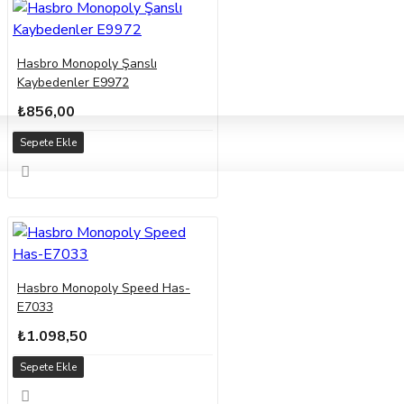
Hasbro Monopoly Şanslı
Kaybedenler E9972
₺856,00
Sepete Ekle
Hasbro Monopoly Speed Has-
E7033
₺1.098,50
Sepete Ekle