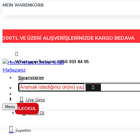
MEIN WARENKORB
300TL VE ÜZERİ ALIŞVERİŞLERİNİZDE
KARGO BEDAVA
Whatsapp İletişim: 0850 303 84 05
Siparişlerim
Hakkımızda
Menu
İletişim
Üye Girişi
Menu
İLKOKUL
Kayıt Ol
Markalar
Sepetim
Hasbro Gaming