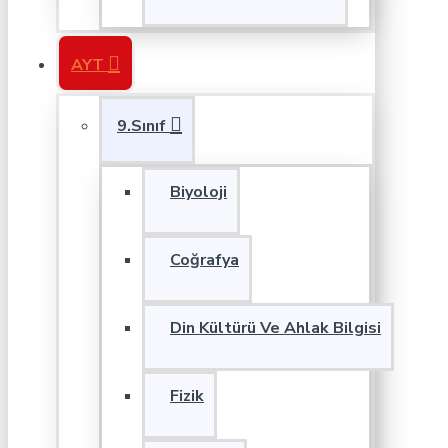
AYT
9.Sınıf
Biyoloji
Coğrafya
Din Kültürü Ve Ahlak Bilgisi
Fizik