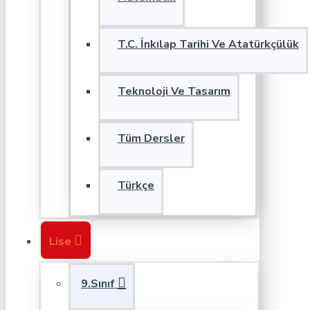
T.C. İnkılap Tarihi Ve Atatürkçülük
Teknoloji Ve Tasarım
Tüm Dersler
Türkçe
Lise
9.Sınıf