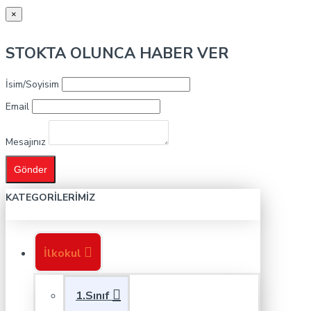
×
STOKTA OLUNCA HABER VER
İsim/Soyisim
Email
Mesajınız
Gönder
KATEGORILERIMIZ
İlkokul
1.Sınıf