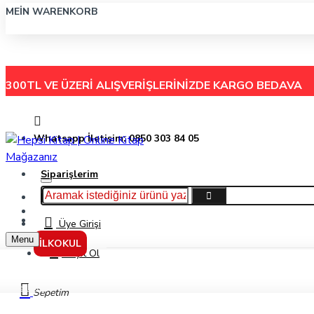
MEIN WARENKORB
300TL VE ÜZERİ ALIŞVERİŞLERİNİZDE
KARGO BEDAVA
Whatsapp İletişim: 0850 303 84 05
Siparişlerim
Hakkımızda
Menu
İletişim
Üye Girişi
Menu
İLKOKUL
Kayıt Ol
Markalar
Sepetim
Hopaz