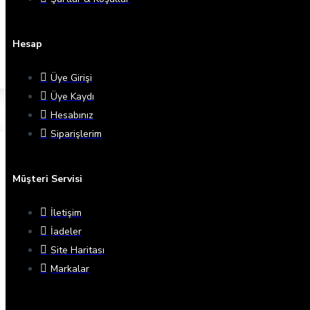
Hesap
Üye Girişi
Üye Kaydı
Hesabınız
Siparişlerim
Müşteri Servisi
İletişim
İadeler
Site Haritası
Markalar