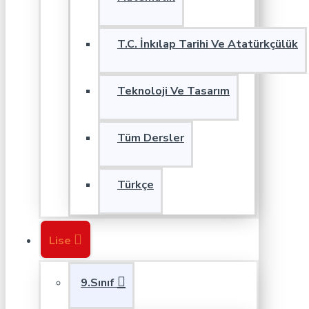
T.C. İnkılap Tarihi Ve Atatürkçülük
Teknoloji Ve Tasarım
Tüm Dersler
Türkçe
Lise
9.Sınıf