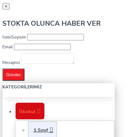
×
STOKTA OLUNCA HABER VER
İsim/Soyisim
Email
Mesajınız
Gönder
KATEGORILERIMIZ
İlkokul
1.Sınıf