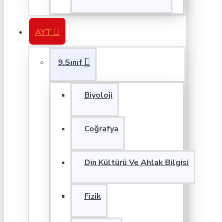
AYT
9.Sınıf
Biyoloji
Coğrafya
Din Kültürü Ve Ahlak Bilgisi
Fizik