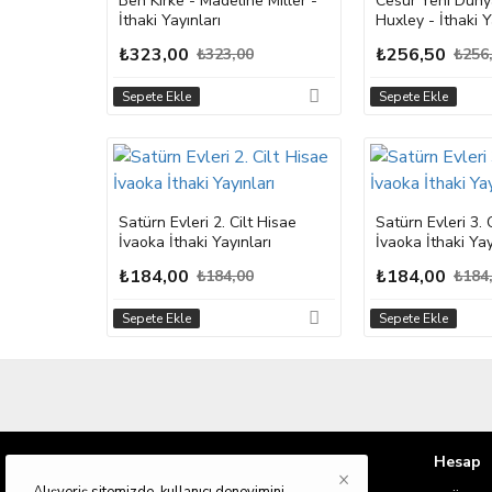
Ben Kirke - Madeline Miller -
Cesur Yeni Düny
İthaki Yayınları
Huxley - İthaki Y
₺323,00
₺256,50
₺323,00
₺256
Sepete Ekle
Sepete Ekle
Satürn Evleri 2. Cilt Hisae
Satürn Evleri 3. 
İvaoka İthaki Yayınları
İvaoka İthaki Yay
₺184,00
₺184,00
₺184,00
₺184
Sepete Ekle
Sepete Ekle
Bilgilendirme
Hesap
×