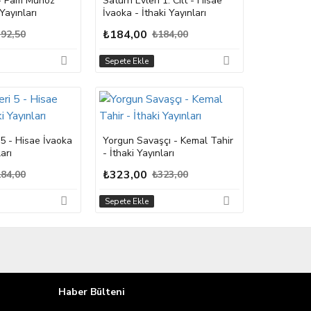
 - Pam Munoz
Satürn Evleri 1. Cilt - Hisae
Yayınları
İvaoka - İthaki Yayınları
₺184,00
92,50
₺184,00
Sepete Ekle
 5 - Hisae İvaoka
Yorgun Savaşçı - Kemal Tahir
arı
- İthaki Yayınları
₺323,00
84,00
₺323,00
Sepete Ekle
Haber Bülteni