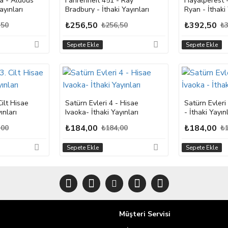
a - Aldous
Fahrenheit 451 - Ray
Hayalperest
ayınları
Bradbury - İthaki Yayınları
Ryan - İthaki 
₺256,50
₺392,50
,50
₺256,50
₺3
Sepete Ekle
Sepete Ekle
Cilt Hisae
Satürn Evleri 4 - Hisae
Satürn Evleri
ınları
Ivaoka- İthaki Yayınları
- İthaki Yayınl
₺184,00
₺184,00
,00
₺184,00
₺1
Sepete Ekle
Sepete Ekle
Müşteri Servisi