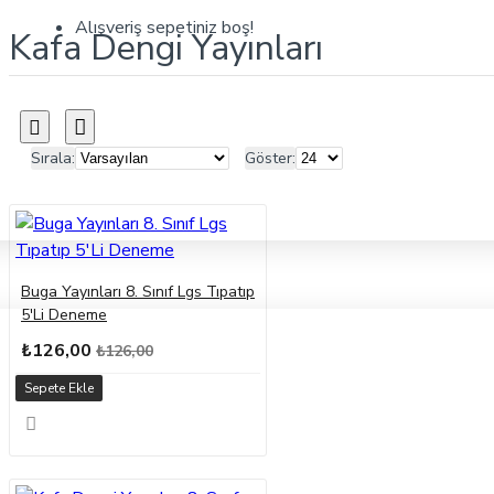
Alışveriş sepetiniz boş!
Kafa Dengi Yayınları
Sırala:
Göster:
Buga Yayınları 8. Sınıf Lgs Tıpatıp
5'Li Deneme
₺126,00
₺126,00
Sepete Ekle