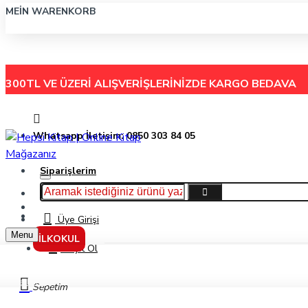
MEIN WARENKORB
300TL VE ÜZERİ ALIŞVERİŞLERİNİZDE
KARGO BEDAVA
Whatsapp İletişim: 0850 303 84 05
Siparişlerim
Hakkımızda
Menu
İletişim
Üye Girişi
Menu
İLKOKUL
Kayıt Ol
Markalar
Sepetim
Kafa Dengi Yayınları