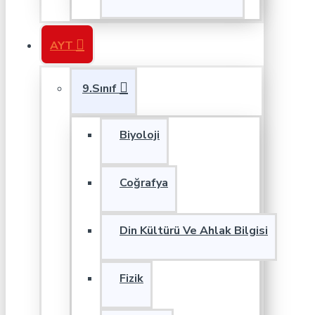
AYT
9.Sınıf
Biyoloji
Coğrafya
Din Kültürü Ve Ahlak Bilgisi
Fizik