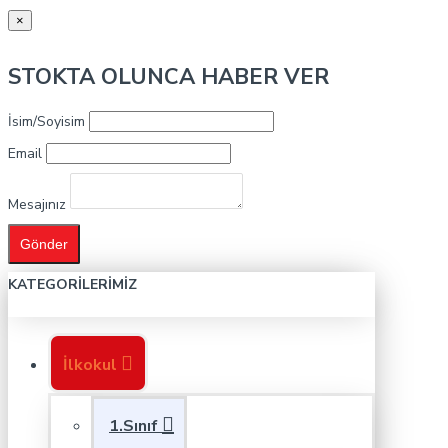
×
STOKTA OLUNCA HABER VER
İsim/Soyisim
Email
Mesajınız
Gönder
KATEGORILERIMIZ
İlkokul
1.Sınıf