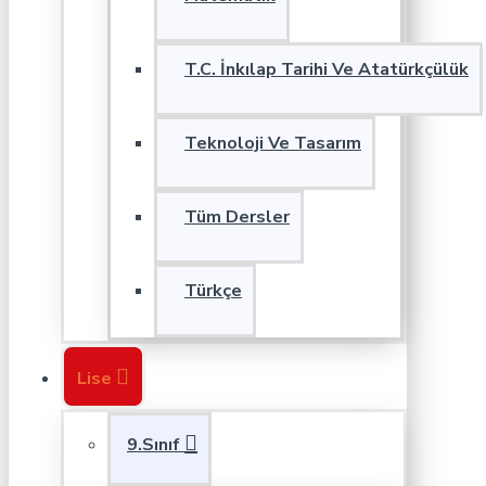
T.C. İnkılap Tarihi Ve Atatürkçülük
Teknoloji Ve Tasarım
Tüm Dersler
Türkçe
Lise
9.Sınıf