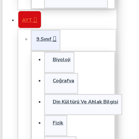
AYT
9.Sınıf
Biyoloji
Coğrafya
Din Kültürü Ve Ahlak Bilgisi
Fizik