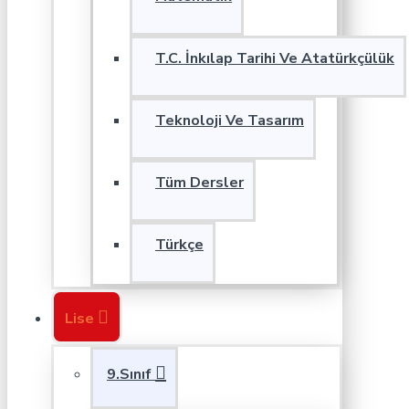
T.C. İnkılap Tarihi Ve Atatürkçülük
Teknoloji Ve Tasarım
Tüm Dersler
Türkçe
Lise
9.Sınıf