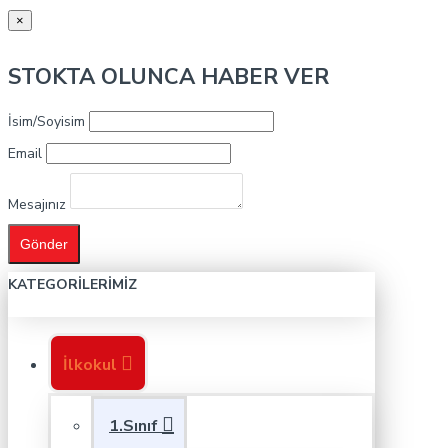
×
STOKTA OLUNCA HABER VER
İsim/Soyisim
Email
Mesajınız
Gönder
KATEGORILERIMIZ
İlkokul
1.Sınıf