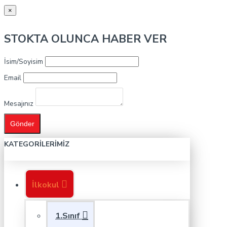
×
STOKTA OLUNCA HABER VER
İsim/Soyisim
Email
Mesajınız
Gönder
KATEGORILERIMIZ
İlkokul
1.Sınıf