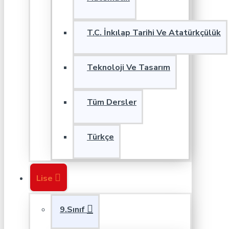
T.C. İnkılap Tarihi Ve Atatürkçülük
Teknoloji Ve Tasarım
Tüm Dersler
Türkçe
Lise
9.Sınıf