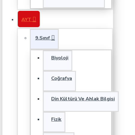
AYT
9.Sınıf
Biyoloji
Coğrafya
Din Kültürü Ve Ahlak Bilgisi
Fizik