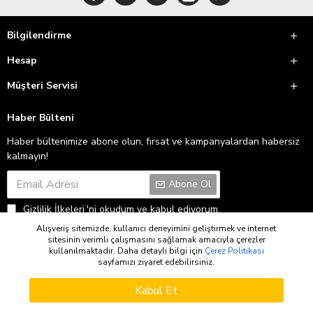
Bilgilendirme
Hesap
Müşteri Servisi
Haber Bülteni
Haber bültenimize abone olun, fırsat ve kampanyalardan habersiz
kalmayın!
Abone Ol
Gizlilik İlkeleri
'ni okudum ve kabul ediyorum.
Alışveriş sitemizde, kullanıcı deneyimini geliştirmek ve internet
sitesinin verimli çalışmasını sağlamak amacıyla çerezler
kullanılmaktadır. Daha detaylı bilgi için
Çerez Politikası
Copyright © 2026
sayfamızı ziyaret edebilirsiniz.
Kabul Et