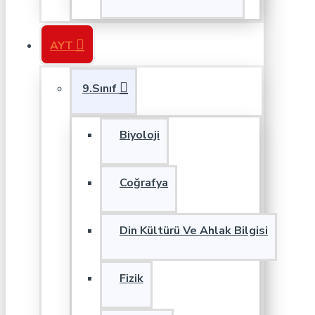
AYT
9.Sınıf
Biyoloji
Coğrafya
Din Kültürü Ve Ahlak Bilgisi
Fizik