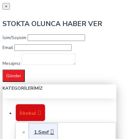
×
STOKTA OLUNCA HABER VER
İsim/Soyisim
Email
Mesajınız
Gönder
KATEGORILERIMIZ
İlkokul
1.Sınıf