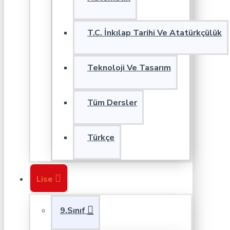
T.C. İnkılap Tarihi Ve Atatürkçülük
Teknoloji Ve Tasarım
Tüm Dersler
Türkçe
Lise
9.Sınıf