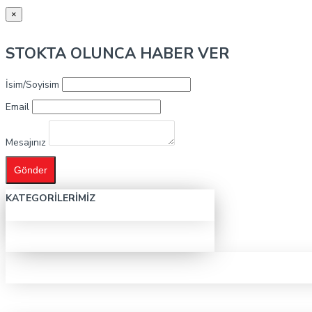
×
STOKTA OLUNCA HABER VER
İsim/Soyisim
Email
Mesajınız
Gönder
KATEGORILERIMIZ