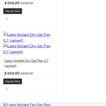
₺104,00
₺104,00
Sepete Ekle
Liqeo İnstant Dry Gel Pen 0.7
Lacivert
₺104,00
₺104,00
Sepete Ekle