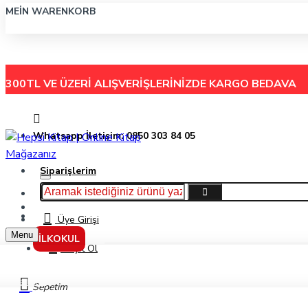
MEIN WARENKORB
300TL VE ÜZERİ ALIŞVERİŞLERİNİZDE
KARGO BEDAVA
Whatsapp İletişim: 0850 303 84 05
Siparişlerim
Hakkımızda
Menu
İletişim
Üye Girişi
Menu
İLKOKUL
Kayıt Ol
Markalar
Sepetim
Liqeo