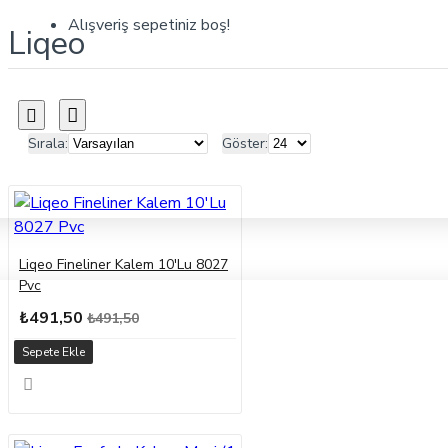
Alışveriş sepetiniz boş!
Liqeo
Sırala:
Göster:
Liqeo Fineliner Kalem 10'Lu 8027
Pvc
₺491,50
₺491,50
Sepete Ekle