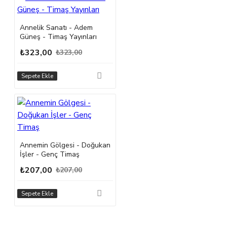
Annelik Sanatı - Adem
Güneş - Timaş Yayınları
₺323,00
₺323,00
Sepete Ekle
Annemin Gölgesi - Doğukan
İşler - Genç Timaş
₺207,00
₺207,00
Sepete Ekle