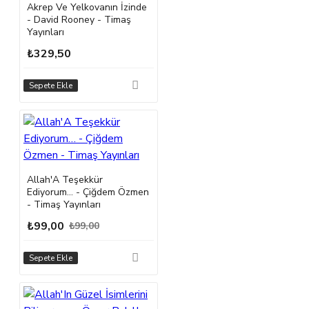
Akrep Ve Yelkovanın İzinde
- David Rooney - Timaş
Yayınları
₺329,50
Sepete Ekle
Allah'A Teşekkür
Ediyorum… - Çiğdem Özmen
- Timaş Yayınları
₺99,00
₺99,00
Sepete Ekle