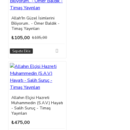
Allah'In Güzel İsimlerini
Biliyorum.. - Ömer Baldık -
Timaş Yayınları
₺105,00
₺105,00
Sepete Ekle
Allahın Elçisi Hazreti
Muhammedin (S.A.V.) Hayatı
- Salih Suruç - Timaş
Yayınları
₺475,00