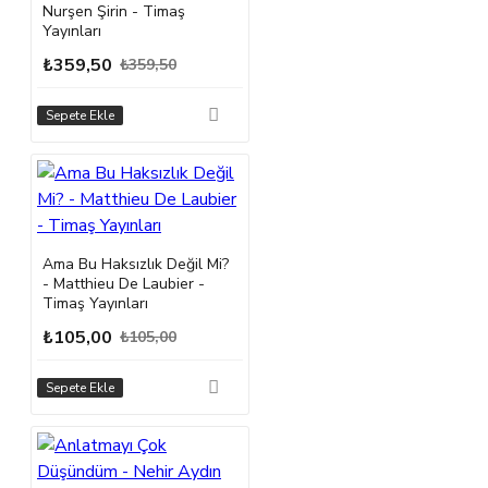
Nurşen Şirin - Timaş
Yayınları
₺359,50
₺359,50
Sepete Ekle
Ama Bu Haksızlık Değil Mi?
- Matthieu De Laubier -
Timaş Yayınları
₺105,00
₺105,00
Sepete Ekle