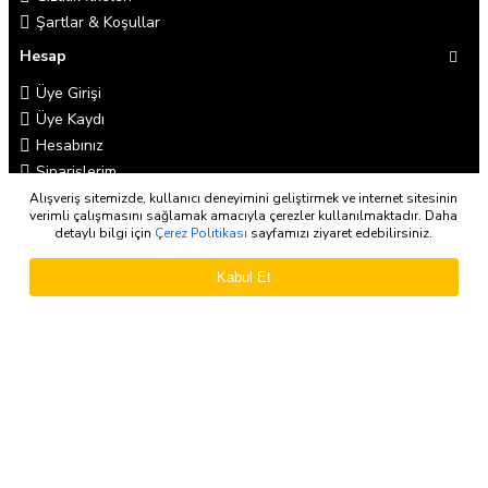
Şartlar & Koşullar
Hesap
Üye Girişi
Üye Kaydı
Hesabınız
Siparişlerim
Alışveriş sitemizde, kullanıcı deneyimini geliştirmek ve internet sitesinin
Müşteri Servisi
verimli çalışmasını sağlamak amacıyla çerezler kullanılmaktadır. Daha
detaylı bilgi için
Çerez Politikası
sayfamızı ziyaret edebilirsiniz.
İletişim
İadeler
Kabul Et
Site Haritası
Markalar
Haber Bülteni
Haber bültenimize abone olun, fırsat ve kampanyalardan
habersiz kalmayın!
Abone Ol