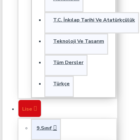
T.C. İnkılap Tarihi Ve Atatürkçülük
Teknoloji Ve Tasarım
Tüm Dersler
Türkçe
Lise
9.Sınıf