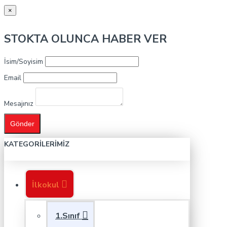
×
STOKTA OLUNCA HABER VER
İsim/Soyisim
Email
Mesajınız
Gönder
KATEGORILERIMIZ
İlkokul
1.Sınıf