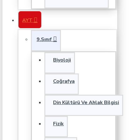
AYT
9.Sınıf
Biyoloji
Coğrafya
Din Kültürü Ve Ahlak Bilgisi
Fizik