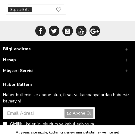
Sepete Ekle
Bilgilendirme
Hesap
Müşteri Servisi
Haber Bülteni
Haber bültenimize abone olun, fırsat ve kampanyalardan habersiz
kalmayın!
Abone Ol
Gizlilik İlkeleri
'ni okudum ve kabul ediyorum.
Alışveriş sitemizde, kullanıcı deneyimini geliştirmek ve internet