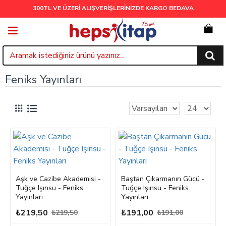
300TL VE ÜZERİ ALIŞVERİŞLERİNİZDE
KARGO BEDAVA
Feniks Yayınları
Aşk ve Cazibe Akademisi -
Baştan Çıkarmanın Gücü -
Tuğçe Işınsu - Feniks
Tuğçe Işınsu - Feniks
Yayınları
Yayınları
₺219,50
₺191,00
₺219,50
₺191,00