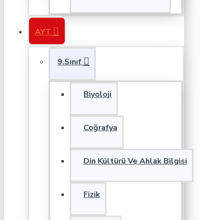
AYT
9.Sınıf
Biyoloji
Coğrafya
Din Kültürü Ve Ahlak Bilgisi
Fizik