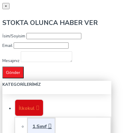
×
STOKTA OLUNCA HABER VER
İsim/Soyisim
Email
Mesajınız
Gönder
KATEGORILERIMIZ
İlkokul
1.Sınıf