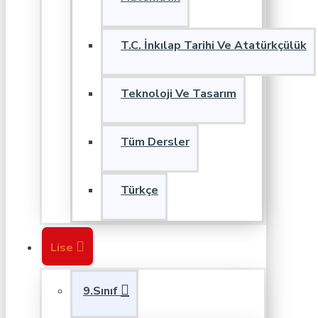
T.C. İnkılap Tarihi Ve Atatürkçülük
Teknoloji Ve Tasarım
Tüm Dersler
Türkçe
Lise
9.Sınıf