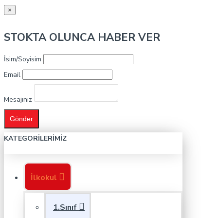
×
STOKTA OLUNCA HABER VER
İsim/Soyisim
Email
Mesajınız
Gönder
KATEGORILERIMIZ
İlkokul
1.Sınıf