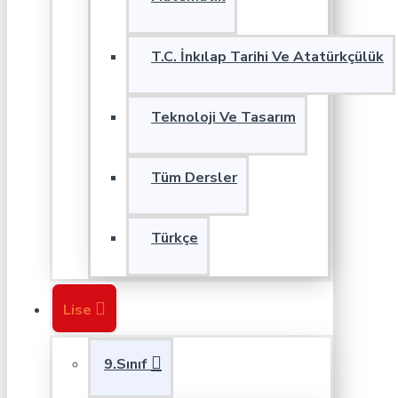
T.C. İnkılap Tarihi Ve Atatürkçülük
Teknoloji Ve Tasarım
Tüm Dersler
Türkçe
Lise
9.Sınıf