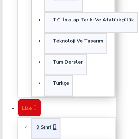
T.C. İnkılap Tarihi Ve Atatürkçülük
Teknoloji Ve Tasarım
Tüm Dersler
Türkçe
Lise
9.Sınıf