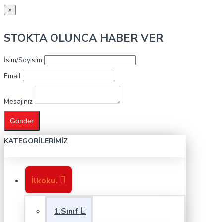
×
STOKTA OLUNCA HABER VER
İsim/Soyisim
Email
Mesajınız
Gönder
KATEGORILERIMIZ
İlkokul
1.Sınıf