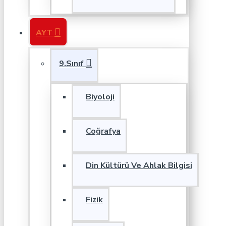
AYT
9.Sınıf
Biyoloji
Coğrafya
Din Kültürü Ve Ahlak Bilgisi
Fizik