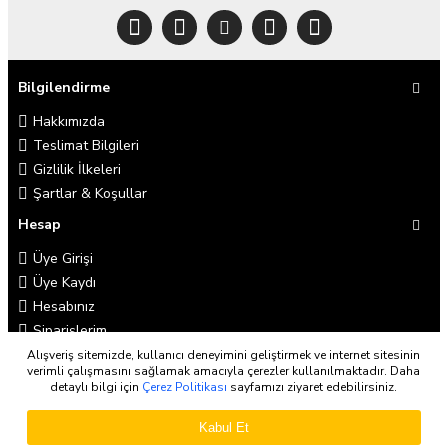
Bilgilendirme
Hakkımızda
Teslimat Bilgileri
Gizlilik İlkeleri
Şartlar & Koşullar
Hesap
Üye Girişi
Üye Kaydı
Hesabınız
Siparişlerim
Alışveriş sitemizde, kullanıcı deneyimini geliştirmek ve internet sitesinin
Müşteri Servisi
verimli çalışmasını sağlamak amacıyla çerezler kullanılmaktadır. Daha
detaylı bilgi için
Çerez Politikası
sayfamızı ziyaret edebilirsiniz.
İletişim
İadeler
Kabul Et
Site Haritası