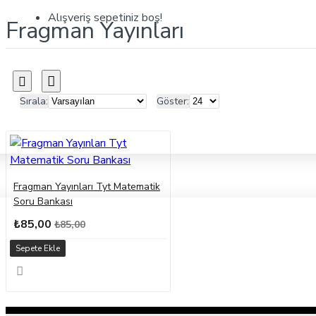
Alışveriş sepetiniz boş!
Fragman Yayınları
Sırala:
Göster:
Fragman Yayınları Tyt Matematik
Soru Bankası
₺85,00
₺85,00
Sepete Ekle