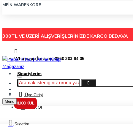
MEIN WARENKORB
300TL VE ÜZERİ ALIŞVERİŞLERİNİZDE
KARGO BEDAVA
Whatsapp İletişim: 0850 303 84 05
Siparişlerim
Hakkımızda
Menu
İletişim
Üye Girişi
Menu
İLKOKUL
Kayıt Ol
Markalar
Sepetim
Fragman Yayınları