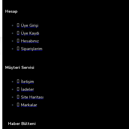
Hesap
Üye Girişi
Üye Kaydı
Hesabınız
Siparişlerim
Müşteri Servisi
İletişim
İadeler
Site Haritası
Markalar
Haber Bülteni