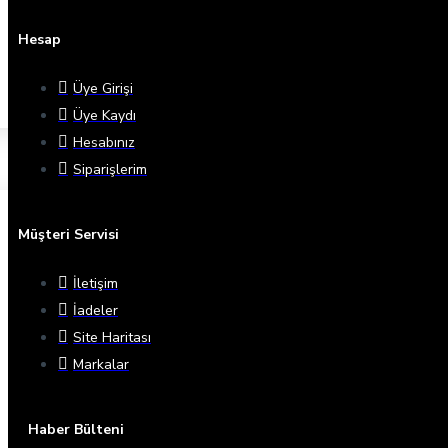
Hesap
Üye Girişi
Üye Kaydı
Hesabınız
Siparişlerim
Müşteri Servisi
İletişim
İadeler
Site Haritası
Markalar
Haber Bülteni