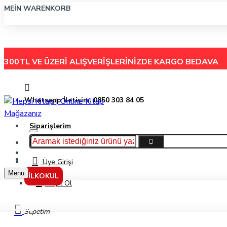
MEIN WARENKORB
300TL VE ÜZERİ ALIŞVERİŞLERİNİZDE
KARGO BEDAVA
Whatsapp İletişim: 0850 303 84 05
Siparişlerim
Hakkımızda
Menu
İletişim
Üye Girişi
Menu
İLKOKUL
Kayıt Ol
Markalar
Sepetim
Alpin Yayınları