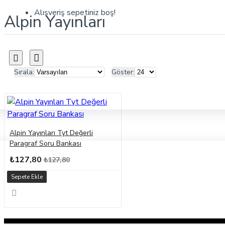
Alışveriş sepetiniz boş!
Alpin Yayınları
Sırala:
Göster:
Alpin Yayınları Tyt Değerli
Paragraf Soru Bankası
₺127,80
₺127,80
Sepete Ekle