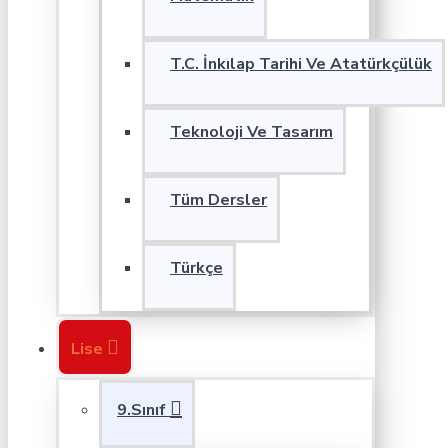
T.C. İnkılap Tarihi Ve Atatürkçülük
Teknoloji Ve Tasarım
Tüm Dersler
Türkçe
Lise
9.Sınıf