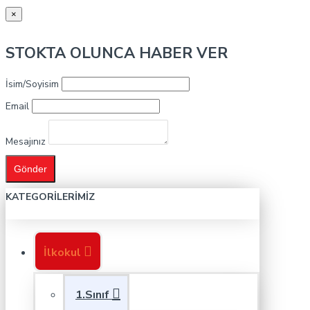
×
STOKTA OLUNCA HABER VER
İsim/Soyisim
Email
Mesajınız
Gönder
KATEGORILERIMIZ
İlkokul
1.Sınıf