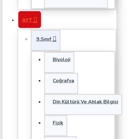
AYT
9.Sınıf
Biyoloji
Coğrafya
Din Kültürü Ve Ahlak Bilgisi
Fizik