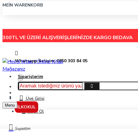
MEIN WARENKORB
300TL VE ÜZERİ ALIŞVERİŞLERİNİZDE
KARGO BEDAVA
Whatsapp İletişim: 0850 303 84 05
Siparişlerim
Hakkımızda
Menu
İletişim
Üye Girişi
Menu
İLKOKUL
Kayıt Ol
Markalar
Sepetim
İlk Akademi Yayınları