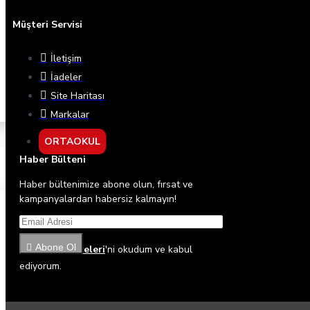
Müşteri Servisi
İletişim
İadeler
Site Haritası
Markalar
ORTAOKUL
Haber Bülteni
Haber bültenimize abone olun, fırsat ve
kampanyalardan habersiz kalmayın!
Abone Ol
Gizlilik İlkeleri
'ni okudum ve kabul
ediyorum.