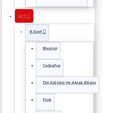
AYT
9.Sınıf
Biyoloji
Coğrafya
Din Kültürü Ve Ahlak Bilgisi
Fizik