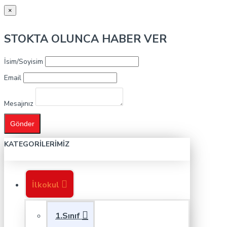
×
STOKTA OLUNCA HABER VER
İsim/Soyisim
Email
Mesajınız
Gönder
KATEGORILERIMIZ
İlkokul
1.Sınıf