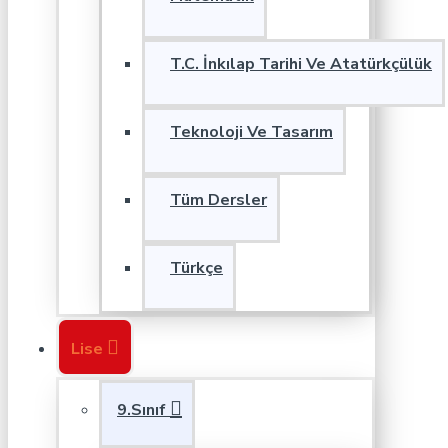
T.C. İnkılap Tarihi Ve Atatürkçülük
Teknoloji Ve Tasarım
Tüm Dersler
Türkçe
Lise
9.Sınıf