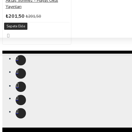
Aktaş Sönmez - Hayat Okul
Yayınları
₺201,50
₺201,50
Sepete Ekle