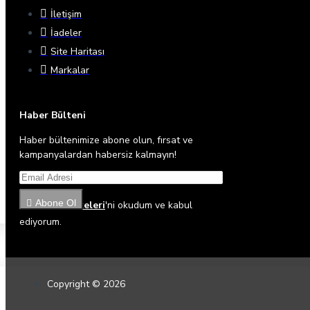
İletişim
İadeler
Site Haritası
Markalar
Haber Bülteni
Haber bültenimize abone olun, fırsat ve
kampanyalardan habersiz kalmayın!
Abone Ol
Gizlilik İlkeleri
'ni okudum ve kabul
ediyorum.
Copyright © 2026