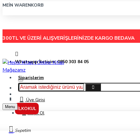
MEIN WARENKORB
300TL VE ÜZERİ ALIŞVERİŞLERİNİZDE
KARGO BEDAVA
Whatsapp İletişim: 0850 303 84 05
Siparişlerim
Hakkımızda
Menu
İletişim
Üye Girişi
Menu
İLKOKUL
Kayıt Ol
Markalar
Sepetim
Hayat Okul Yayınları