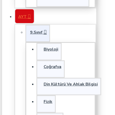
AYT
9.Sınıf
Biyoloji
Coğrafya
Din Kültürü Ve Ahlak Bilgisi
Fizik