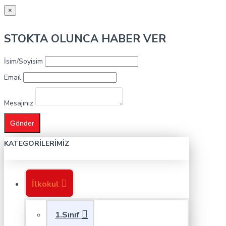
×
STOKTA OLUNCA HABER VER
İsim/Soyisim
Email
Mesajınız
Gönder
KATEGORILERIMIZ
İlkokul
1.Sınıf