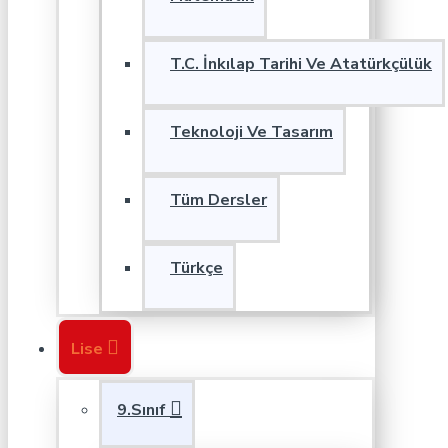
T.C. İnkılap Tarihi Ve Atatürkçülük
Teknoloji Ve Tasarım
Tüm Dersler
Türkçe
Lise
9.Sınıf