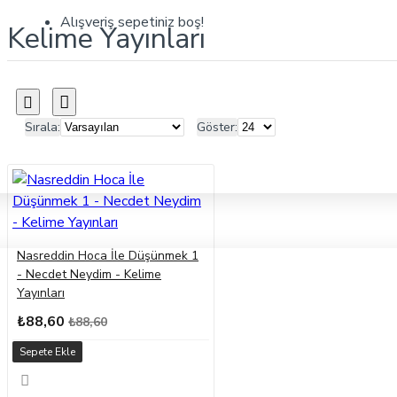
Alışveriş sepetiniz boş!
Kelime Yayınları
Sırala:
Göster:
Nasreddin Hoca İle Düşünmek 1
- Necdet Neydim - Kelime
Yayınları
₺88,60
₺88,60
Sepete Ekle