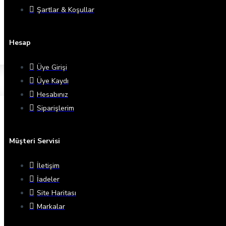
Şartlar & Koşullar
Hesap
Üye Girişi
Üye Kaydı
Hesabınız
Siparişlerim
Müşteri Servisi
İletişim
İadeler
Site Haritası
Markalar