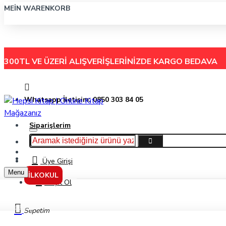
MEIN WARENKORB
300TL VE ÜZERİ ALIŞVERİŞLERİNİZDE
KARGO BEDAVA
Whatsapp İletişim: 0850 303 84 05
Siparişlerim
Hakkımızda
Menu
İletişim
Üye Girişi
Menu
İLKOKUL
Kayıt Ol
Markalar
Sepetim
Kelime Yayınları