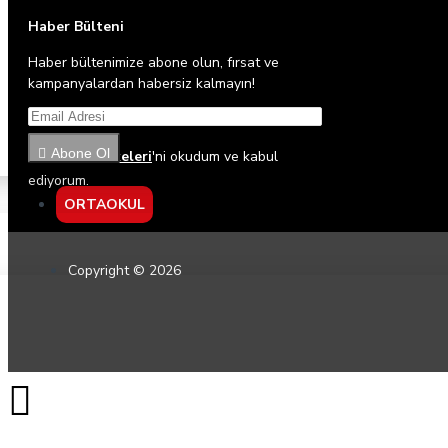
Haber Bülteni
Haber bültenimize abone olun, fırsat ve
kampanyalardan habersiz kalmayın!
Abone Ol
Gizlilik İlkeleri
'ni okudum ve kabul
ediyorum.
ORTAOKUL
Copyright © 2026