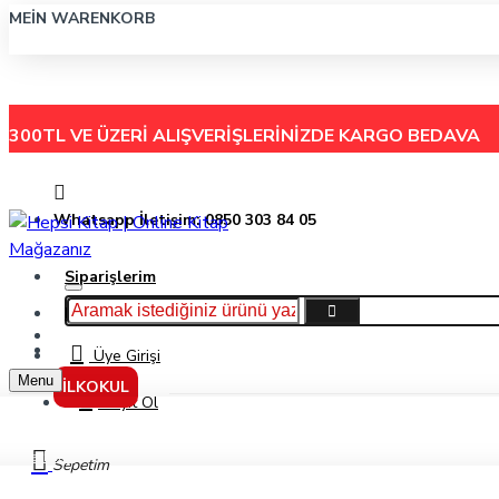
MEIN WARENKORB
300TL VE ÜZERİ ALIŞVERİŞLERİNİZDE
KARGO BEDAVA
Whatsapp İletişim: 0850 303 84 05
Siparişlerim
Hakkımızda
Menu
İletişim
Üye Girişi
Menu
İLKOKUL
Kayıt Ol
Markalar
Sepetim
Lingus Education Yayınları