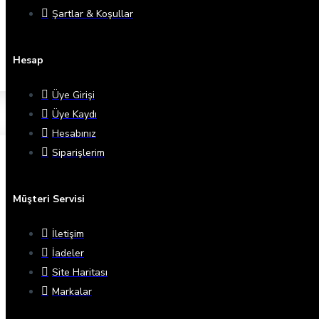
Şartlar & Koşullar
Hesap
Üye Girişi
Üye Kaydı
Hesabınız
Siparişlerim
Müşteri Servisi
İletişim
İadeler
Site Haritası
Markalar