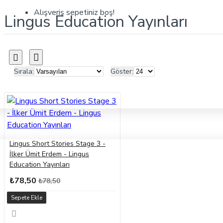
Alışveriş sepetiniz boş!
Lingus Education Yayınları
Sırala:
Göster:
Lingus Short Stories Stage 3 -
İlker Ümit Erdem - Lingus
Education Yayınları
₺78,50
₺78,50
Sepete Ekle