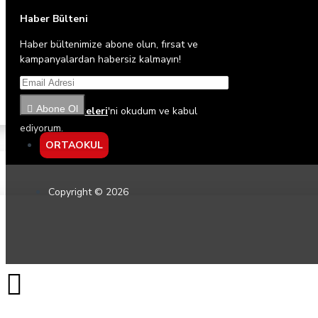
Haber Bülteni
Haber bültenimize abone olun, fırsat ve
kampanyalardan habersiz kalmayın!
Abone Ol
Gizlilik İlkeleri
'ni okudum ve kabul
ediyorum.
ORTAOKUL
Copyright © 2026