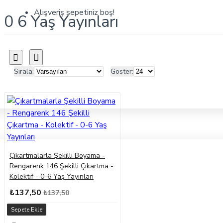
Alışveriş sepetiniz boş!
0 6 Yaş Yayınları
Sırala:
Göster:
Çıkartmalarla Şekilli Boyama -
Rengarenk 146 Şekilli Çıkartma -
Kolektif - 0-6 Yaş Yayınları
₺137,50
₺137,50
Sepete Ekle