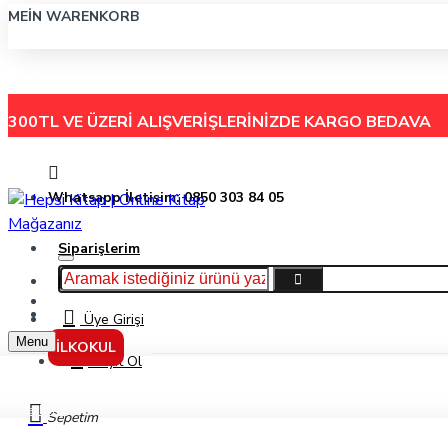
MEIN WARENKORB
300TL VE ÜZERİ ALIŞVERİŞLERİNİZDE
KARGO BEDAVA
Whatsapp İletişim: 0850 303 84 05
Siparişlerim
Hakkımızda
Menu
İletişim
Üye Girişi
Menu
İLKOKUL
Kayıt Ol
Markalar
Sepetim
0 6 Yaş Yayınları