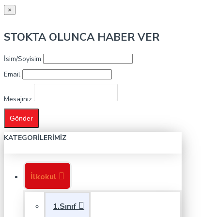
×
STOKTA OLUNCA HABER VER
İsim/Soyisim
Email
Mesajınız
Gönder
KATEGORILERIMIZ
İlkokul
1.Sınıf