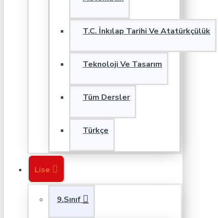
T.C. İnkılap Tarihi Ve Atatürkçülük
Teknoloji Ve Tasarım
Tüm Dersler
Türkçe
Lise
9.Sınıf