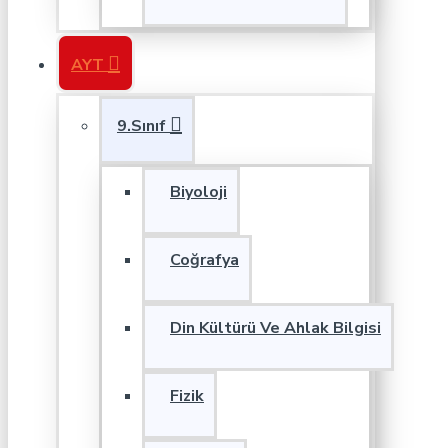
AYT
9.Sınıf
Biyoloji
Coğrafya
Din Kültürü Ve Ahlak Bilgisi
Fizik